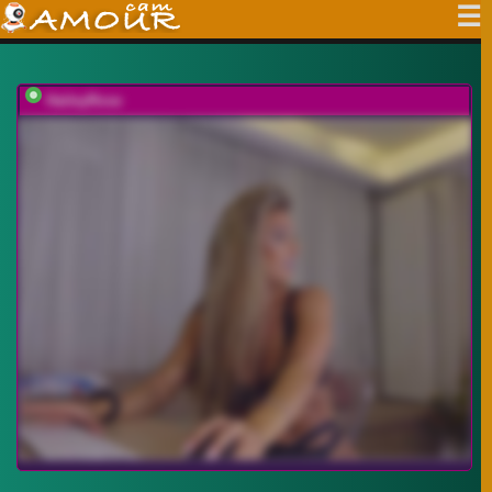
HaileyRose