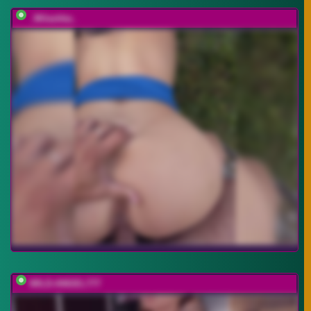
_Milashka_
WILD-ANGEL777