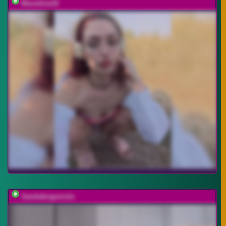
Marseline32
Samkabogomola