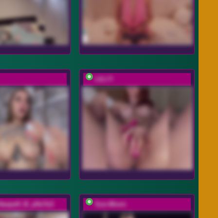
LILI-T-
HaxpeH_B_yHuTa3
Sun-Moon