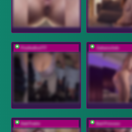
FireAndIce777
-Saharochek-
DablTrable
Bad-Princess