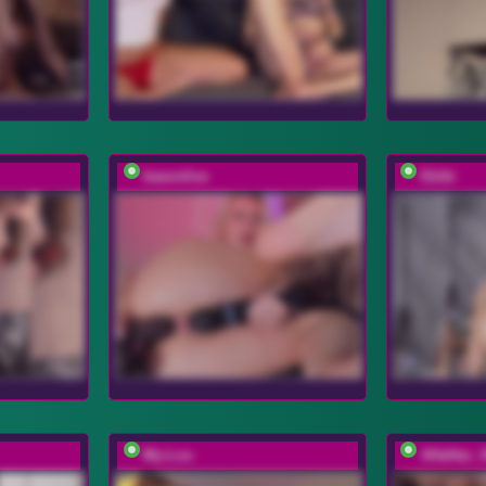
baeonlive
Ebiki
My-Lou
AHaHac_