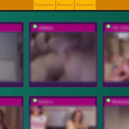
Populaires
Nouveau
Amoureux
vattttaaa
Life_isSe
Sinner-s
Wednesd