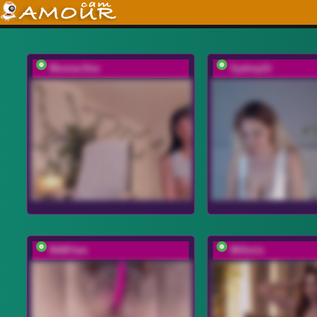
Moona-One
SydneySi
BABYam
Willoris