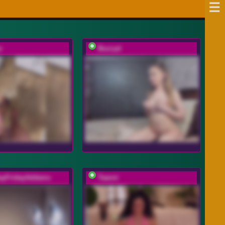
x
Buzzyd
ayFridayAddams
Taanni