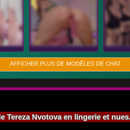
AFFICHER PLUS DE MODÊLES DE CHAT
e Tereza Nvotova en lingerie et nues