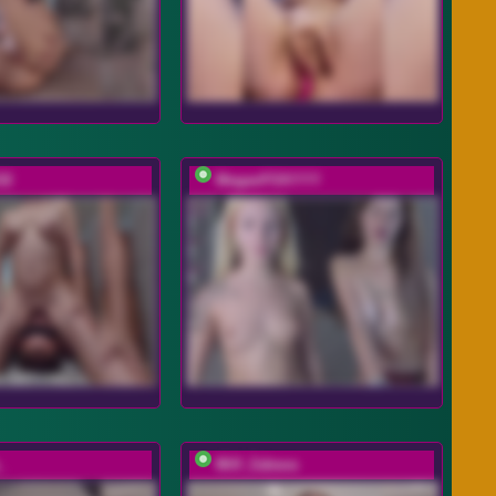
32
MeganFOXYYY
_
Milf_Zabava