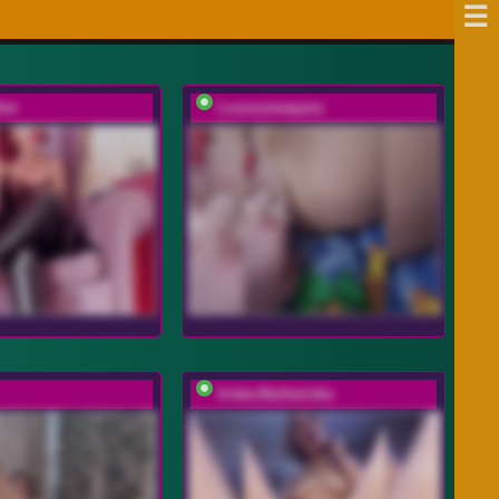
her
Luxurynewpara
Iriska-Barbariska