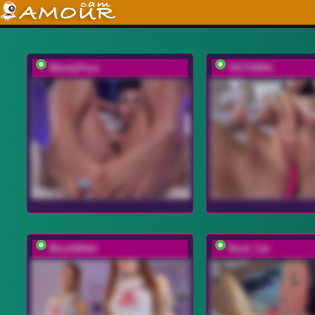
MandyPeas
VICTORIA_
BlushMikki
Rock_Cat