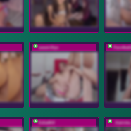
sweet-Olya
Paro4ka6
EditaMilf
_Katrinka