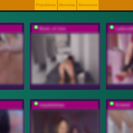
Populaires
Nouveau
Amoureux
Room_of_love
LadyLeat
mayadashaaa
Kirakedi