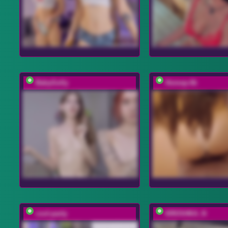
BabyGolly
Homep-0k
cool-party
KROSHKA_N