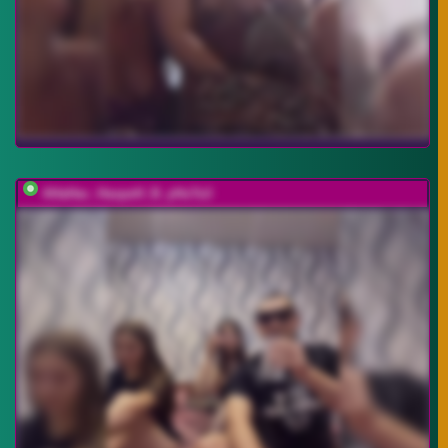
AHaHac_HaxpeH_B_yHuTa3