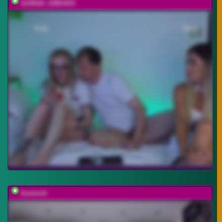
GOROD_GREHOV
busenok