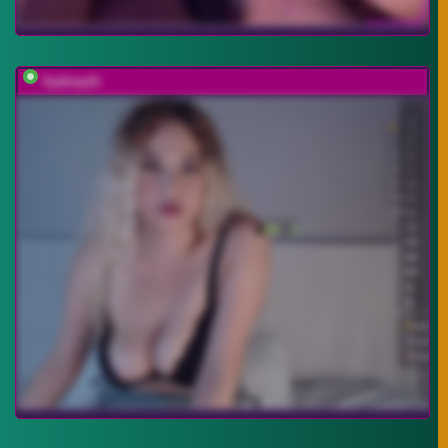
SydneySi