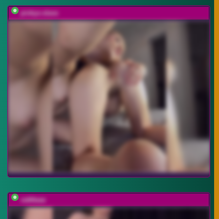
pinkys-slave
vattttaaa