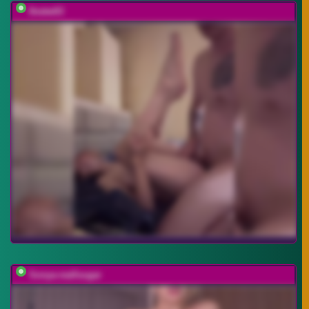
0netw03
Sonya-reallsugar