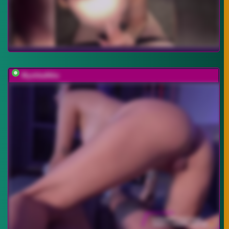
MyshkaNiks