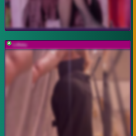
LiiBaby