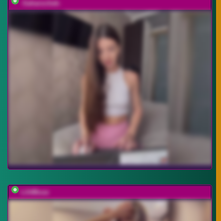
-Saharochek-
LilitMuse