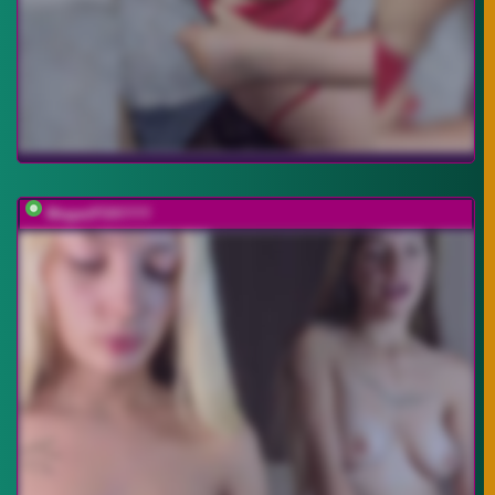
MeganFOXYYY