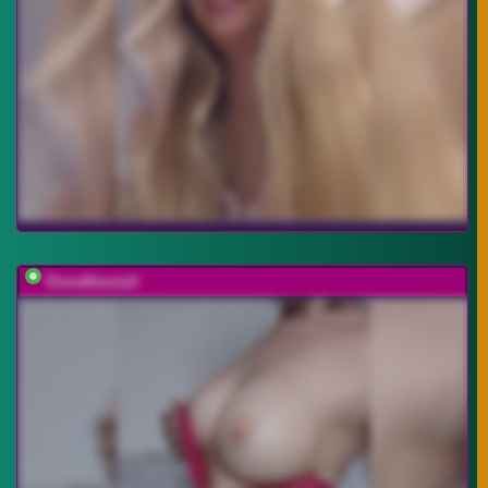
DianaBeautyX