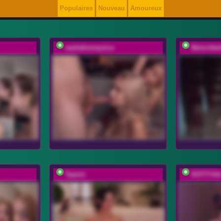
Populaires
Nouveau
Amoureux
sashahoneyvice
Belochka
Taanni
KOTTYA