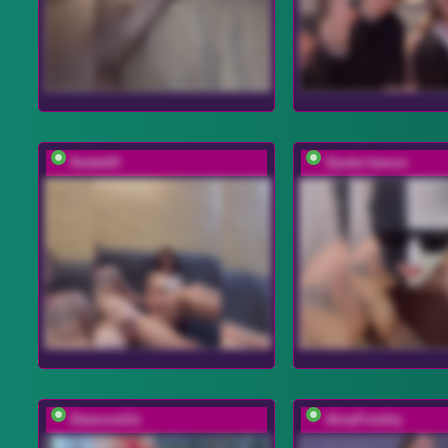
0netw03
Oyster-lemon
DiamondJo
AlisaFreshly