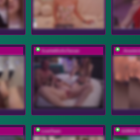
ScarlettXoXoTarzan
_Anastei
LoveTeam
GOROD_