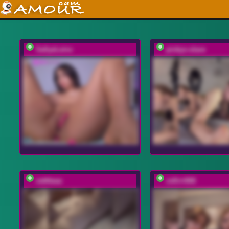
SallyeLeins
pinkys-slave
vattttaaa
zefirrr666