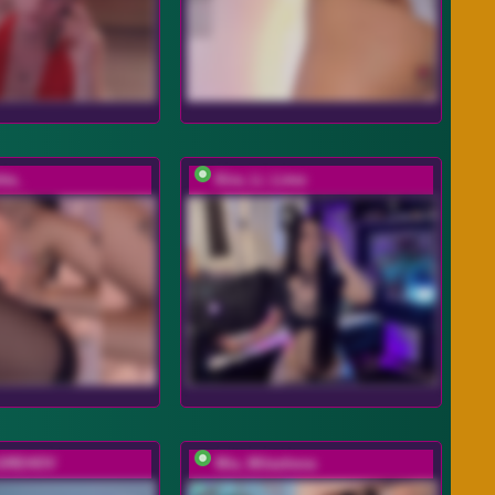
sha_
Kira_Li_Lime
GREHOV
Mia_Milasheva