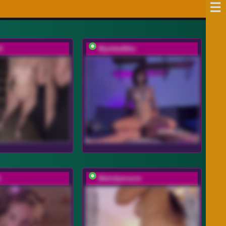
X
MyshkaNiks
A
Melodymoore