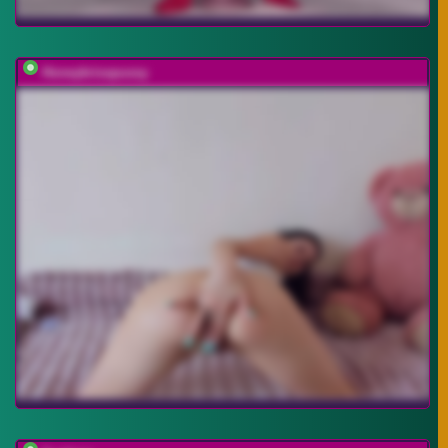
Honeykrisspussy