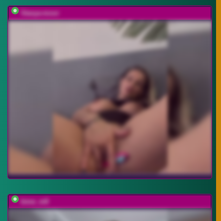
Stasya-moor
bmw_m8