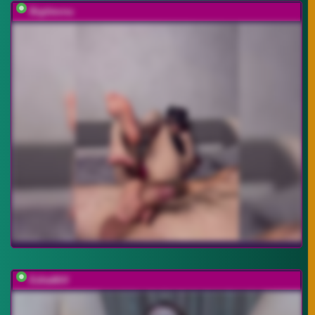
Bigtitevna
EditaMilf