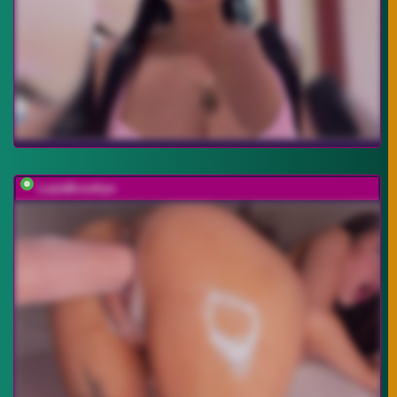
LeylaBrooklyn