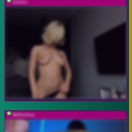
Sunlovv
WetPantiess