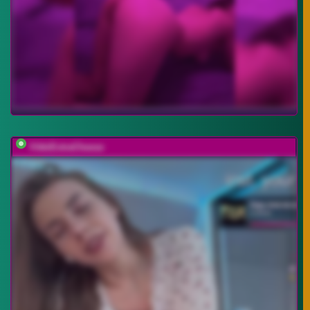
VikkiExtraCheese