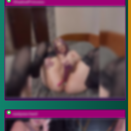
-ShadowPrincess-
nastysex-hard