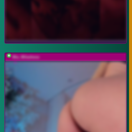
Mia_Milasheva