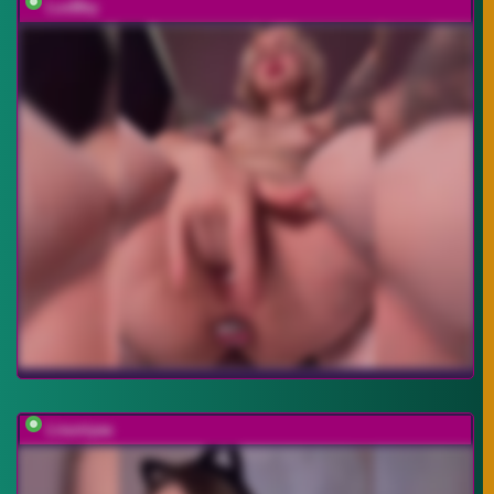
LuxBby
Lisuniyaa