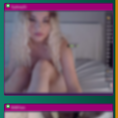
SydneySi
BABYam