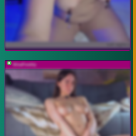
AlisaFreshly