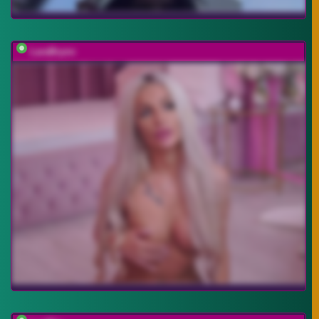
LaraBrynn