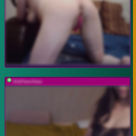
OrlyFlameTeam