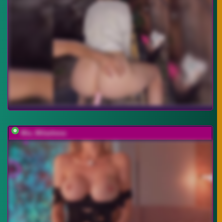
Mia_Milasheva