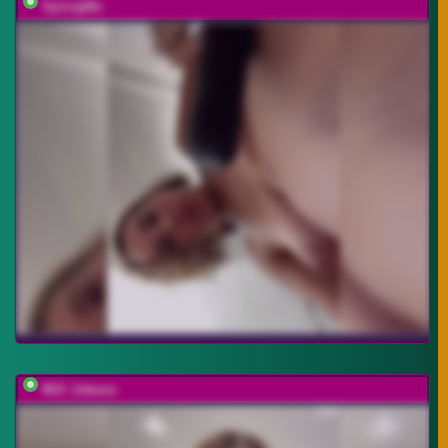
SpringMe
Milf_Zabava