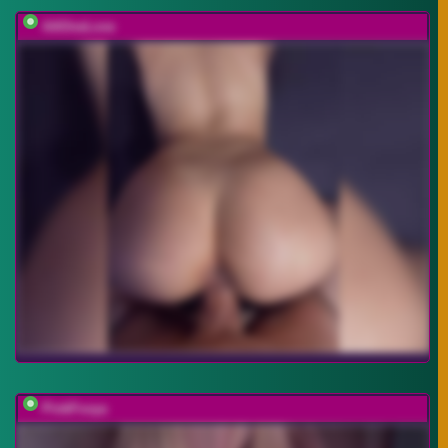
AAOneLove
PinkFoxya