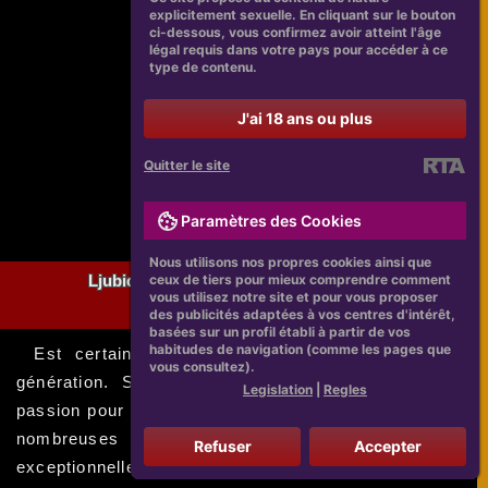
explicitement sexuelle. En cliquant sur le bouton
ci-dessous, vous confirmez avoir atteint l'âge
légal requis dans votre pays pour accéder à ce
type de contenu.
J'ai 18 ans ou plus
Quitter le site
Paramètres des Cookies
Nous utilisons nos propres cookies ainsi que
ceux de tiers pour mieux comprendre comment
Ljubica Avramovic : Une Inspiration Pour La Jeune
vous utilisez notre site et pour vous proposer
Génération
des publicités adaptées à vos centres d'intérêt,
basées sur un profil établi à partir de vos
habitudes de navigation (comme les pages que
Est certainement une inspiration pour la jeune
vous consultez).
génération. Sa persévérance, sa discipline et sa
Legislation
|
Regles
passion pour le sport ont été récompensées avec de
nombreuses victoires et des performances
Refuser
Accepter
exceptionnelles. En tant que femme dans un domaine