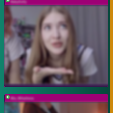
BabyGolly
Mia_Milasheva