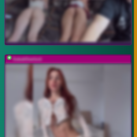
SukubOverlord