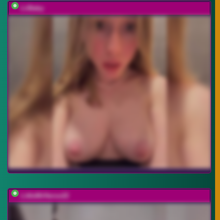
LiiBaby
LittleMrHeroo22