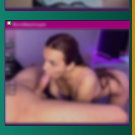
MoonBabyCouple