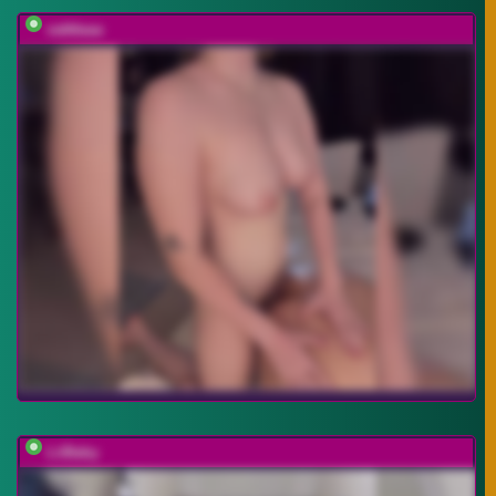
vattttaaa
LiiBaby