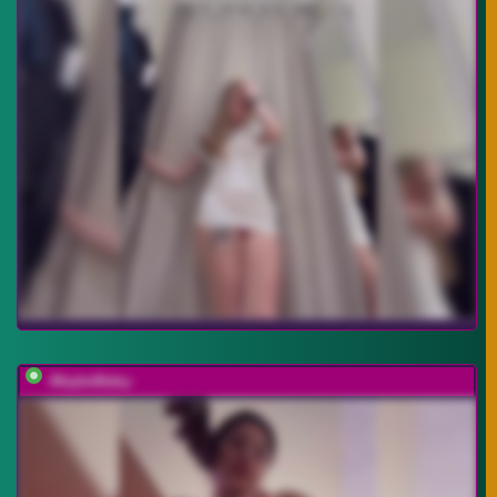
-MaybeBaby-