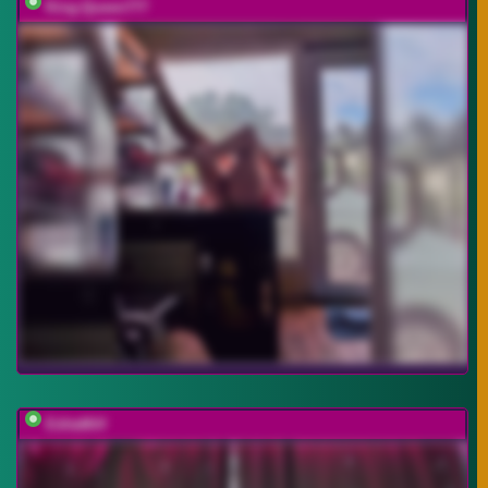
King-Queen777
EditaMilf