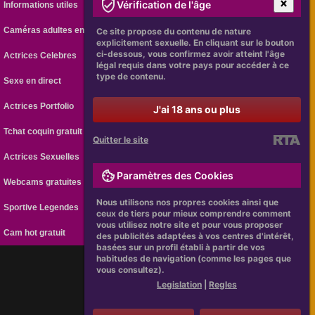
Vérification de l'âge
Informations utiles
Caméras adultes en ligne
Ce site propose du contenu de nature
explicitement sexuelle. En cliquant sur le bouton
ci-dessous, vous confirmez avoir atteint l'âge
Actrices Celebres
légal requis dans votre pays pour accéder à ce
type de contenu.
Sexe en direct
Actrices Portfolio
J'ai 18 ans ou plus
Tchat coquin gratuit
Quitter le site
Actrices Sexuelles
Paramètres des Cookies
Webcams gratuites
Nous utilisons nos propres cookies ainsi que
Sportive Legendes
ceux de tiers pour mieux comprendre comment
vous utilisez notre site et pour vous proposer
Cam hot gratuit
des publicités adaptées à vos centres d'intérêt,
basées sur un profil établi à partir de vos
habitudes de navigation (comme les pages que
vous consultez).
[
Legislation
|
Regles
]
Legislation
|
Regles
Webcam Gratuite CamAMOUR
CAMAMOUR.FR © 2026