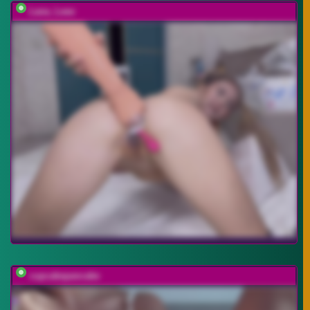
Lana_Leee
cupcakepancake