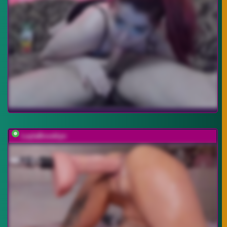
LeylaBrooklyn