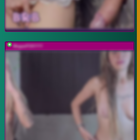
MeganFOXYYY