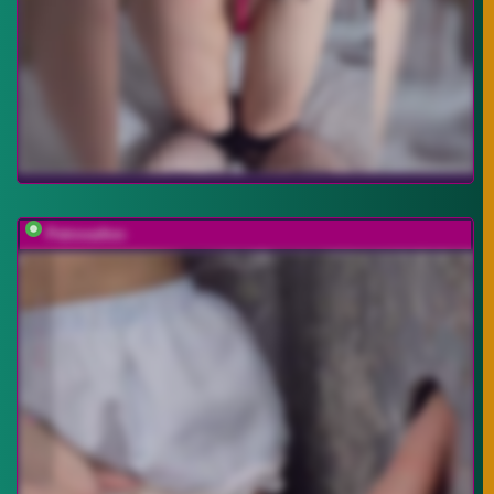
PetrovaAnn