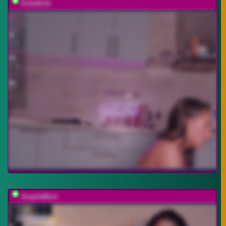
ErikaKritt
AngelaMyst