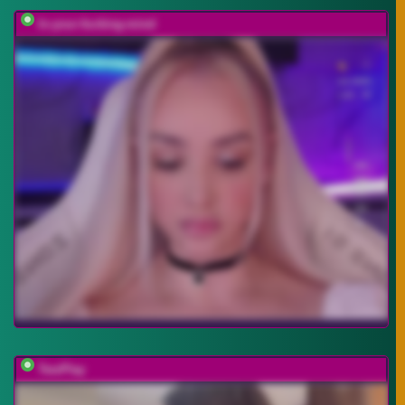
In-your-fucking-mind
TwoPlay