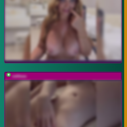
vattttaaa