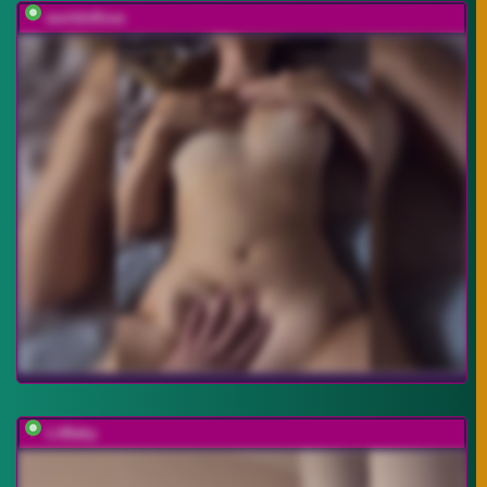
worldoflove
LiiBaby