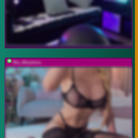
Mia_Milasheva