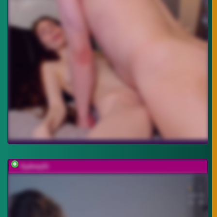
SydneySi