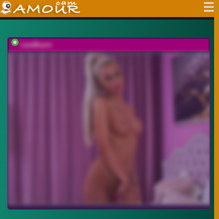
LaraBrynn