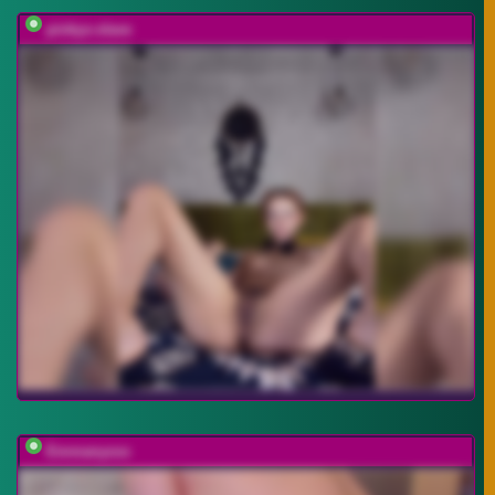
pinkys-slave
Emmanyxxx