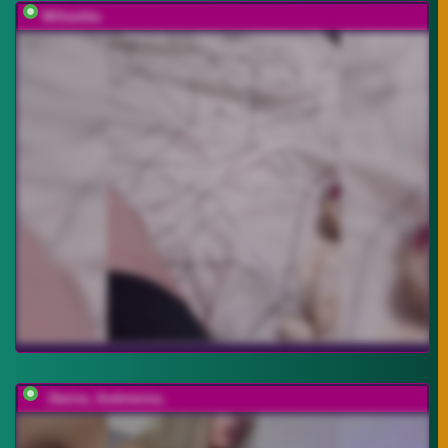
Millashka
_Darina_Andreevna_