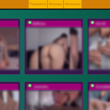
Populaires
Nouveau
Amoureux
BABYam
Viki-05
_dashulka_
-EmilyBa