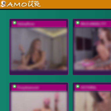
HaileyRose
WILD-ANGEL777
Pusydiamond
VICTORIA_