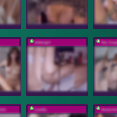
doktorgirl
Hot_Cou
limi
Lunelly
thesecret