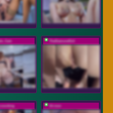
ple_Cam
TheDiamondGirl
-coocking
lili-roze