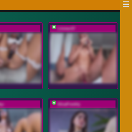
Linnea-67
by-
AlisaFreshly