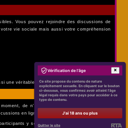
ssibles. Vous pouvez rejoindre des discussions de
t votre vie sociale mais aussi votre compréhension
Vérification de l'âge
Ce site propose du contenu de nature
si une véritable ouverture d'esprit.
explicitement sexuelle. En cliquant sur le bouton
ci-dessous, vous confirmez avoir atteint l'âge
légal requis dans votre pays pour accéder à ce
type de contenu.
t moment, de n'importe où, simplement avec une
cussions en ligne est à votre portée.
J'ai 18 ans ou plus
participants y sont souvent accueillants et prêts à
Quitter le site