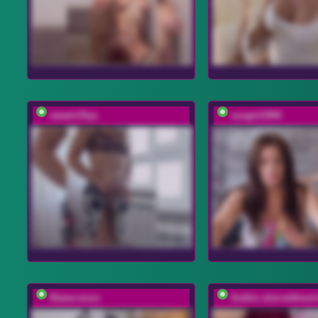
sweet-Olya
sosgirl1994
Diane-sixxx
Gothic-slut-without-