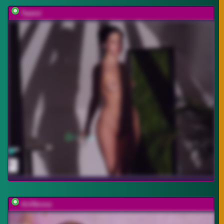
Taanni
AriiNovoa