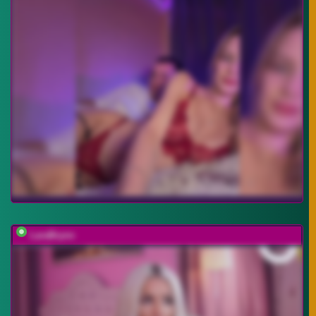
LaraBrynn