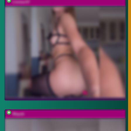
Linnea-67
Waysb