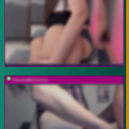
PrincessMcCormick