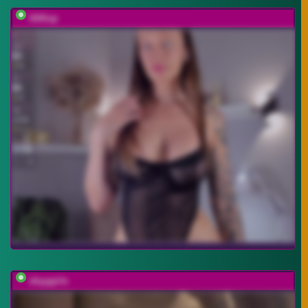
UliKop
shyygirls