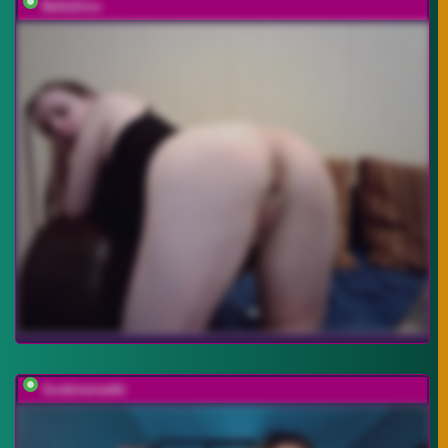
BellaSins
Soskinerealki