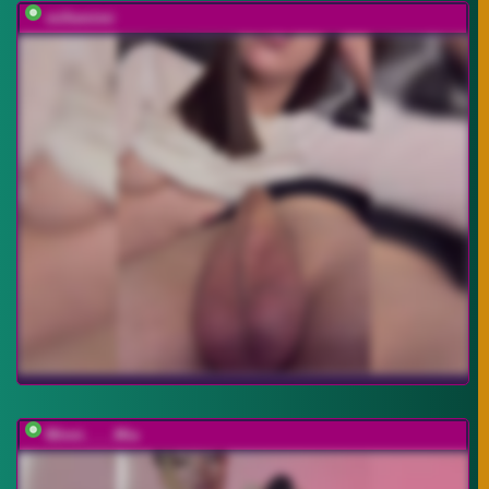
millemimi
Minni____Mia