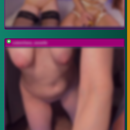
cutemilana_sexwife