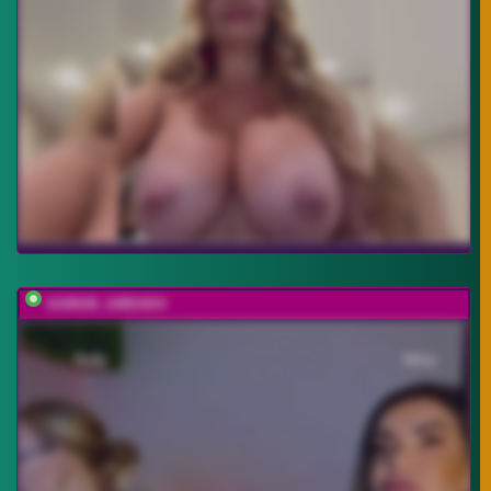
GOROD_GREHOV