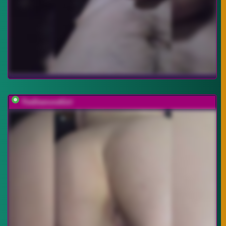
TheDiamondGirl