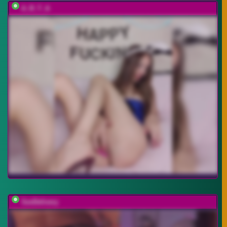
A_R_T_A
SexDelivery