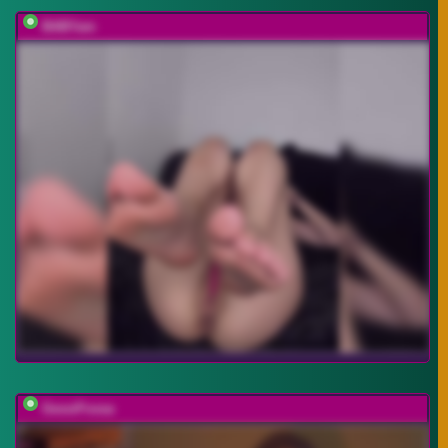
BABYam
GessiFossa